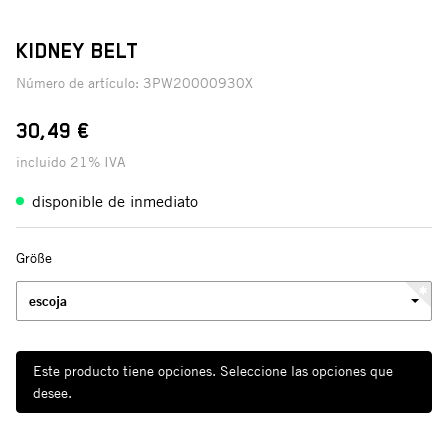
KIDNEY BELT
Número de artículo:
3PW20000930X
30,49 €
incluido 21% IVA
disponible de inmediato
Größe
escoja
Este producto tiene opciones. Seleccione las opciones que
desee.