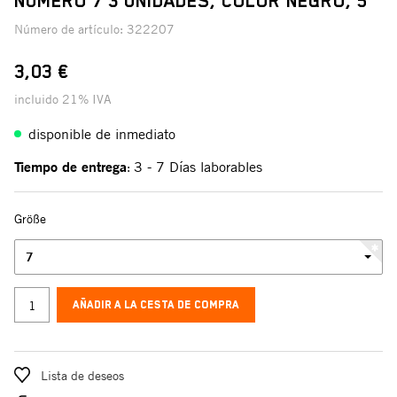
NÚMERO 7 3 UNIDADES, COLOR NEGRO, 5"
Número de artículo:
322207
3,03 €
incluido 21% IVA
disponible de inmediato
Tiempo de entrega
3 - 7 Días laborables
:
Größe
7
AÑADIR A LA CESTA DE COMPRA
Lista de deseos