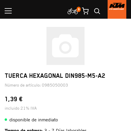
TUERCA HEXAGONAL DIN985-M5-A2
Número de artículo:
0985050003
1,39 €
incluido 21% IVA
disponible de inmediato
Tiempo de entrega
3 - 7 Días laborables
: