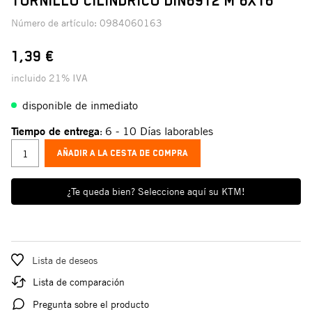
TORNILLO CILÍNDRICO DIN6912 M 6X16
Número de artículo:
0984060163
1,39 €
incluido 21% IVA
disponible de inmediato
Tiempo de entrega
6 - 10 Días laborables
:
AÑADIR A LA CESTA DE COMPRA
¿Te queda bien? Seleccione aquí su KTM!
Lista de deseos
Lista de comparación
Pregunta sobre el producto