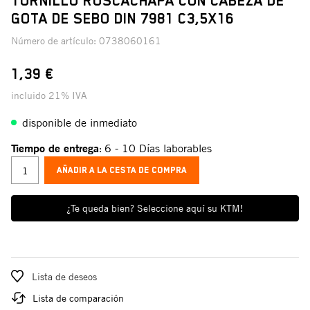
TORNILLO ROSCACHAPA CON CABEZA DE
GOTA DE SEBO DIN 7981 C3,5X16
Número de artículo:
0738060161
1,39 €
incluido 21% IVA
disponible de inmediato
Tiempo de entrega
6 - 10 Días laborables
:
AÑADIR A LA CESTA DE COMPRA
¿Te queda bien? Seleccione aquí su KTM!
Lista de deseos
Lista de comparación