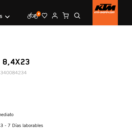
OS
 8,4X23
0340084234
mediato
:
3 - 7 Días laborables