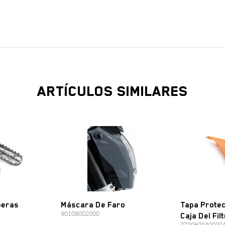
ARTÍCULOS SIMILARES
beras
Máscara De Faro
Tapa Protec
90108002000
Caja Del Fil
772060040000