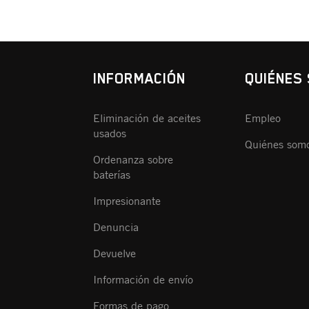
INFORMACIÓN
QUIÉNES
Eliminación de aceites
Empleo
usados
Quiénes som
Ordenanza sobre
baterías
Impresionante
Denuncia
Devuelve
Información de envío
Formas de pago