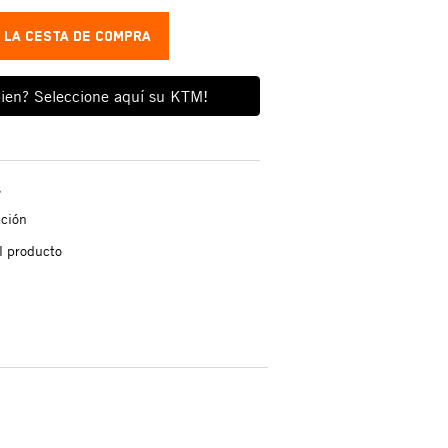
A LA CESTA DE COMPRA
ien? Seleccione aquí su KTM!
s
ación
l producto