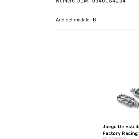
Número OEM: 0340084234
Año del modelo:
B
Juego De Estri
Factory Racing
60103940000