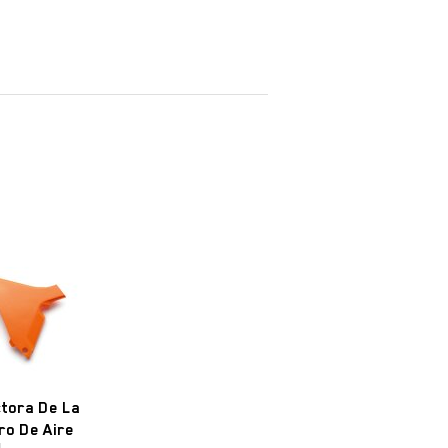
tora De La
tro De Aire
4