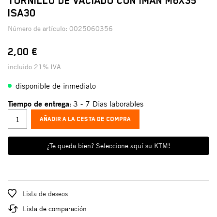
TORNILLO DE VACIADO CON IMÁN M6X35
ISA30
Número de artículo:
0025060356
2,00 €
incluido 21% IVA
disponible de inmediato
Tiempo de entrega
3 - 7 Días laborables
:
AÑADIR A LA CESTA DE COMPRA
¿Te queda bien? Seleccione aquí su KTM!
Lista de deseos
Lista de comparación