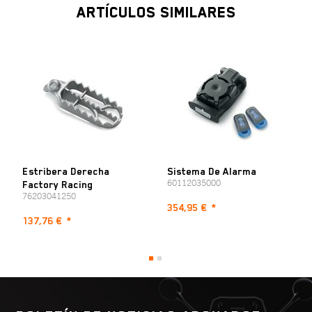
durante 7 días.
RX 450F REPLICA 2024
ARTÍCULOS SIMILARES
SM 700 2024
Para más información sobre las opciones de pago, consulte la sección:
Formas de pago
2023
EC 250F 2023
EC 350F 2023
ES 700 2023
MC 125 2023
MC 125 BT 2023
MC 250 2023
MC 250 BT 2023
Estribera Derecha
Sistema De Alarma
MC 450F 2023
60112035000
Factory Racing
MC 450F BT 2023
76203041250
MC 50 2023
354,95 €
*
137,76 €
*
MC 85 17/14 2023
MC 85 19/16 2023
RX 450F REPLICA 2023
SM 700 2023
2022