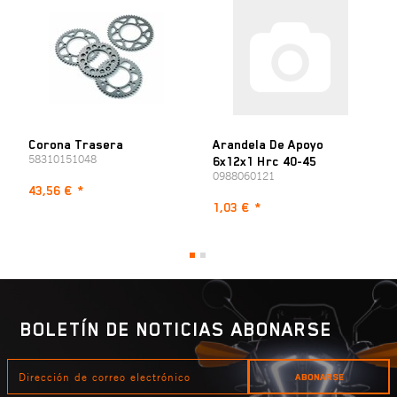
Corona Trasera
Arandela De Apoyo
58310151048
6x12x1 Hrc 40-45
0988060121
43,56 €
*
1,03 €
*
BOLETÍN DE NOTICIAS ABONARSE
DIRECCIÓN
ABONARSE
DE
CORREO