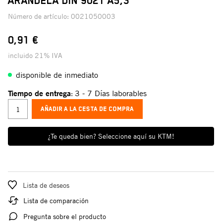
ARANDELA DIN 9021 A5,3
Número de artículo:
0021050003
0,91 €
incluido 21% IVA
disponible de inmediato
Tiempo de entrega
3 - 7 Días laborables
:
AÑADIR A LA CESTA DE COMPRA
¿Te queda bien? Seleccione aquí su KTM!
Lista de deseos
Lista de comparación
Pregunta sobre el producto