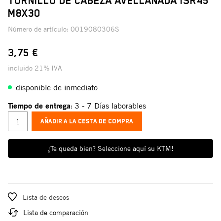
TORNILLO DE CABEZA AVELLANADA ISR45
M8X30
Número de artículo:
0019080306S
3,75 €
incluido 21% IVA
disponible de inmediato
Tiempo de entrega
3 - 7 Días laborables
:
AÑADIR A LA CESTA DE COMPRA
¿Te queda bien? Seleccione aquí su KTM!
Lista de deseos
Lista de comparación