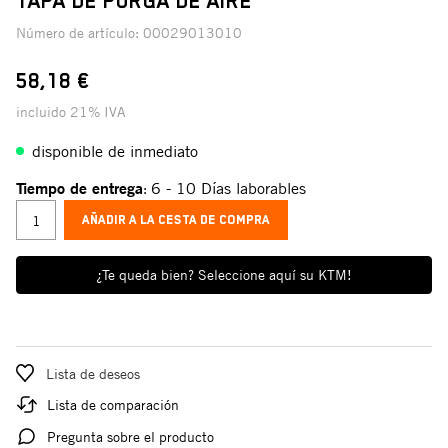
TAPA DE PURGA DE AIRE
Número de artículo:
00029013010
58,18 €
incluido 21% IVA
disponible de inmediato
Tiempo de entrega
6 - 10 Días laborables
:
AÑADIR A LA CESTA DE COMPRA
¿Te queda bien? Seleccione aquí su KTM!
Lista de deseos
Lista de comparación
Pregunta sobre el producto